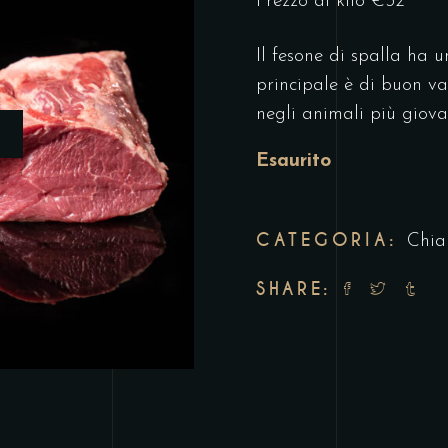
Prezzo al kilo €32
Il fesone di spalla ha 
principale è di buon v
negli animali più giova
Esaurito
CATEGORIA:
Chia
SHARE: